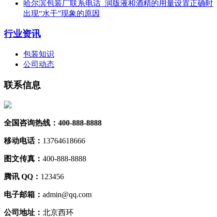
哈尔滨包装厂联系电话_润版液和酒精的用量设置正确时
出现“水干”现象的原因
行业资讯
包装知识
公司动态
联系信息
全国咨询热线：400-888-8888
移动电话：
13764618666
图文传真：
400-888-8888
腾讯 QQ：
123456
电子邮箱：
admin@qq.com
公司地址：
北京西环