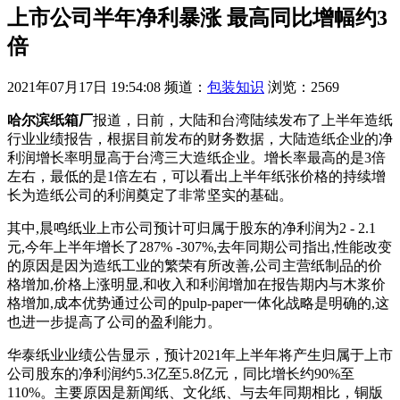
上市公司半年净利暴涨 最高同比增幅约3
倍
2021年07月17日 19:54:08
频道：
包装知识
浏览：2569
哈尔滨纸箱厂
报道，日前，大陆和台湾陆续发布了上半年造纸
行业业绩报告，根据目前发布的财务数据，大陆造纸企业的净
利润增长率明显高于台湾三大造纸企业。增长率最高的是3倍
左右，最低的是1倍左右，可以看出上半年纸张价格的持续增
长为造纸公司的利润奠定了非常坚实的基础。
其中,晨鸣纸业上市公司预计可归属于股东的净利润为2 - 2.1
元,今年上半年增长了287% -307%,去年同期公司指出,性能改变
的原因是因为造纸工业的繁荣有所改善,公司主营纸制品的价
格增加,价格上涨明显,和收入和利润增加在报告期内与木浆价
格增加,成本优势通过公司的pulp-paper一体化战略是明确的,这
也进一步提高了公司的盈利能力。
华泰纸业业绩公告显示，预计2021年上半年将产生归属于上市
公司股东的净利润约5.3亿至5.8亿元，同比增长约90%至
110%。主要原因是新闻纸、文化纸、与去年同期相比，铜版