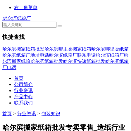
右上角菜单
哈尔滨纸箱厂
快捷查找
哈尔滨搬家纸箱批发
哈尔滨哪里卖搬家纸箱
哈尔滨哪里卖纸箱
哈尔滨纸箱厂地址电话
哈尔滨纸箱厂联系电话
哈尔滨纸箱厂
哈
尔滨搬家纸箱
哈尔滨纸箱批发
哈尔滨快递纸箱批发
哈尔滨纸箱
厂电话
首页
公司简介
行业资讯
产品中心
联系我们
首页
>
行业资讯
>
包装知识
哈尔滨搬家纸箱批发专卖零售_造纸行业