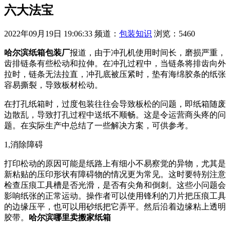
六大法宝
2022年09月19日 19:06:33
频道：
包装知识
浏览：5460
哈尔滨纸箱包装厂
报道，由于冲孔机使用时间长，磨损严重，
齿排链条有些松动和拉伸。在冲孔过程中，当链条将排齿向外
拉时，链条无法拉直，冲孔底被压紧时，垫有海绵胶条的纸张
容易撕裂，导致板材松动。
在打孔纸箱时，过度包装往往会导致板松的问题，即纸箱随废
边散乱，导致打孔过程中送纸不顺畅。这是令运营商头疼的问
题。在实际生产中总结了一些解决方案，可供参考。
1,消除障碍
打印松动的原因可能是纸路上有细小不易察觉的异物，尤其是
新粘贴的压印形状有障碍物的情况更为常见。这时要特别注意
检查压痕工具槽是否光滑，是否有尖角和倒刺。这些小问题会
影响纸张的正常运动。操作者可以使用锋利的刀片把压痕工具
的边缘压平，也可以用砂纸把它弄平。然后沿着边缘粘上透明
胶带。
哈尔滨哪里卖搬家纸箱