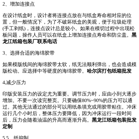
2、增加连接点
在设计纸盒时，设计者将连接点放在与纸盒寿命相对应的位
置，但一般情况下，为了不破坏纸盒的美观，便于垃圾处理
(手工剥纸)，连接点设计总是较小。如果在模切过程中出现松
板问题，操作人员可以在纸盒上增加连接点寿命和防尘盖。
黑
龙江纸箱包装厂联系电话
3、选择合适的海绵胶带
如果模版线间的海绵胶带太软，纸无法顺利弹出，也会造成模
版松动。应选择中等硬度的海绵胶带。
哈尔滨打包纸箱批发
4,减少压力
印版安装压力的设定尤为重要。调节压力时，应由小到大逐步
增加。不要一次读完整页。只要确保80%~90%的压力可以通
过。其他无法通过的部分可以用纸条填充或用胶带粘住。冲床
运行几个小时后，整体压力要降低，因为冲床运行一段时间
后，压力会随着油温的升高而逐渐升高。
黑龙江纸箱包装批发
定制
5.5、纸抑制