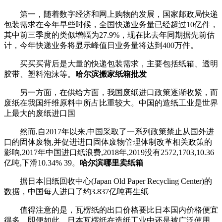
第一，随着数字经济和网上购物的发展，国家邮政局快递
包装需求在今年早些时候，全国快递业务量已经超过10亿件，
其中前三季度的类似增幅为27.9%，现在比去年同期据先前估
计，今年快递业务将显示峰值日业务量将达到400万件。
买买买背后是大量的快递包装需求，主要包括纸箱、透明
胶带、塑料泡沫等。
哈尔滨搬家纸箱批发
另一方面，在供给方面，我国废纸进口政策逐渐收紧，而
废纸在我国纤维原料中所占比重较大。中国的造纸工业是世界
上最大的废纸进口国
然而,自2017年以来,中国采取了一系列政策禁止从国外进
口的固体废物,并促进进口固体废物管理体制改革相关政策的
影响,2017年中国进口纸浪费,2018年,2019没有2572,1703,10.36
亿吨,下滑10.34% 39。
哈尔滨哪里卖纸箱
据日本旧纸回收中心(Japan Old Paper Recycling Center)的
数据，中国每人进口了约3.837亿吨再生纸
值得注意的是，瓦楞纸的出口价格要比日本国内价格便宜
得多，即便如此，日本瓦楞纸在造纸工业中还是被广泛使用。