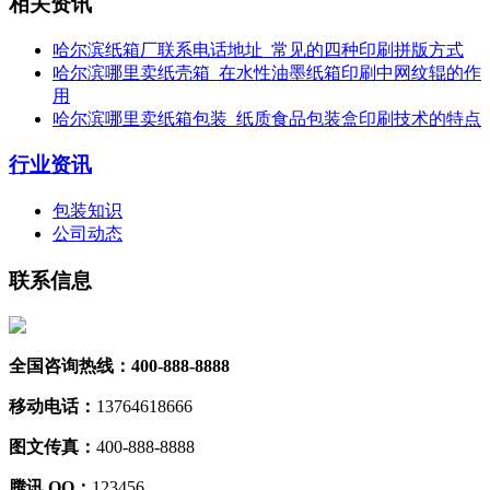
相关资讯
哈尔滨纸箱厂联系电话地址_常见的四种印刷拼版方式
哈尔滨哪里卖纸壳箱_在水性油墨纸箱印刷中网纹辊的作
用
哈尔滨哪里卖纸箱包装_纸质食品包装盒印刷技术的特点
行业资讯
包装知识
公司动态
联系信息
全国咨询热线：400-888-8888
移动电话：
13764618666
图文传真：
400-888-8888
腾讯 QQ：
123456