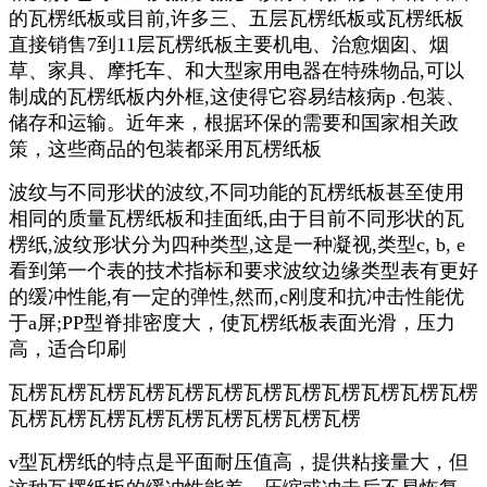
的瓦楞纸板或目前,许多三、五层瓦楞纸板或瓦楞纸板
直接销售7到11层瓦楞纸板主要机电、治愈烟囱、烟
草、家具、摩托车、和大型家用电器在特殊物品,可以
制成的瓦楞纸板内外框,这使得它容易结核病p .包装、
储存和运输。近年来，根据环保的需要和国家相关政
策，这些商品的包装都采用瓦楞纸板
波纹与不同形状的波纹,不同功能的瓦楞纸板甚至使用
相同的质量瓦楞纸板和挂面纸,由于目前不同形状的瓦
楞纸,波纹形状分为四种类型,这是一种凝视,类型c, b, e
看到第一个表的技术指标和要求波纹边缘类型表有更好
的缓冲性能,有一定的弹性,然而,c刚度和抗冲击性能优
于a屏;PP型脊排密度大，使瓦楞纸板表面光滑，压力
高，适合印刷
瓦楞瓦楞瓦楞瓦楞瓦楞瓦楞瓦楞瓦楞瓦楞瓦楞瓦楞瓦楞
瓦楞瓦楞瓦楞瓦楞瓦楞瓦楞瓦楞瓦楞瓦楞
v型瓦楞纸的特点是平面耐压值高，提供粘接量大，但