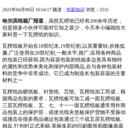
2021年04月06日 16:54:17
频道：
包装知识
浏览：2532
哈尔滨纸箱厂报道
，虽然瓦楞纸已经有200余年历史，
但是很多小伙伴可能对它知之甚少，今天本小编就给大
家科普一下瓦楞纸的知识。
瓦楞纸板开始在18世纪末,19世纪初,以其重量轻,价格低
廉,广泛使用在20世纪初,一般水平,推广,应用各种商品
的包装已经获得,因为容器包装的纸箱多边形具有独特
的属性和优势来美化和保护内部商品,在与各种包装材
料的竞争中非常成功。它已成为制造长包装容器的主要
材料之一
瓦楞纸由硬纸板、衬垫纸、芯纸、瓦楞纸加工而成，根
据商品包装的要求，瓦楞纸板可加工成一面瓦楞纸板、
三层瓦楞纸板、五、七、十一一面瓦楞纸板通常用作商
品包装上的保护层，或使光线夹垫板保护货物不受振动
或撞击在很多商品储运包装通过三个或五层瓦楞纸板,
相反,打包时正式美丽,美丽多彩的印刷图形和图像表面