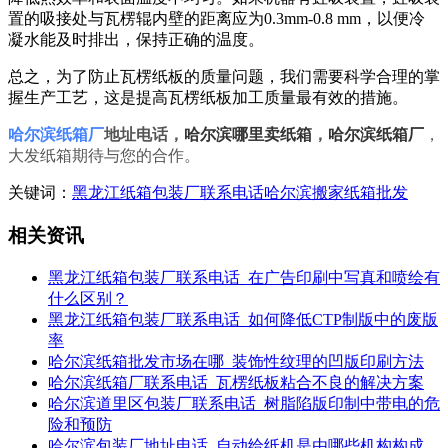
置的吸接处与瓦楞辊内壁的距离应为0.3mm-0.8 mm，以便冷
凝水能及时排出，保持正确的温度。
总之，为了防止瓦楞纸板的质量问题，我们需要科学合理的掌
握生产工艺，这是提高瓦楞纸板加工质量最有效的措施。
哈尔滨纸箱厂
地址电话
，
哈尔滨哪里卖纸箱
，
哈尔滨纸箱厂
，
大发纸箱期待与您的合作。
关键词：
黑龙江纸箱包装厂联系电话
哈尔滨搬家纸箱批发
相关资讯
黑龙江纸箱包装厂联系电话_在广告印刷中写真和喷绘有
什么区别？
黑龙江纸箱包装厂联系电话_如何降低CTP制版中的废版
率
哈尔滨纸箱批发市场在哪_装饰性纹理的凹版印刷方法
哈尔滨纸箱厂联系电话_瓦楞纸板粘合不良的解决方案
哈尔滨道里区包装厂联系电话_树脂陷版印制中带电的危
险和预防
哈尔滨包装厂地址电话_自动给纸机是由哪些机构构成